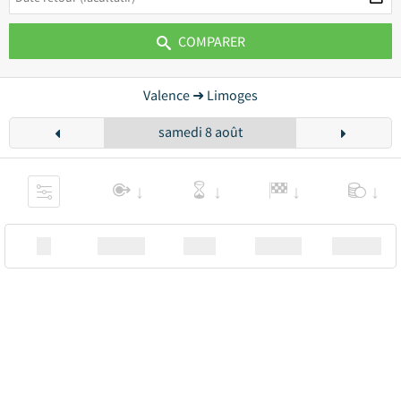
COMPARER
Valence ➜ Limoges
samedi 8 août
XX
Station
00:00
Station
00.00€ a