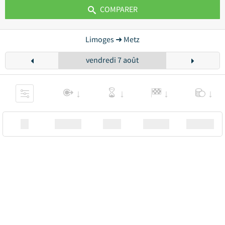
COMPARER
Limoges ➜ Metz
vendredi 7 août
XX
Station
00:00
Station
00.00€ a