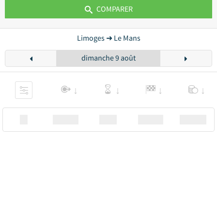
COMPARER
Limoges ➜ Le Mans
dimanche 9 août
XX
Station
00:00
Station
00.00€ a