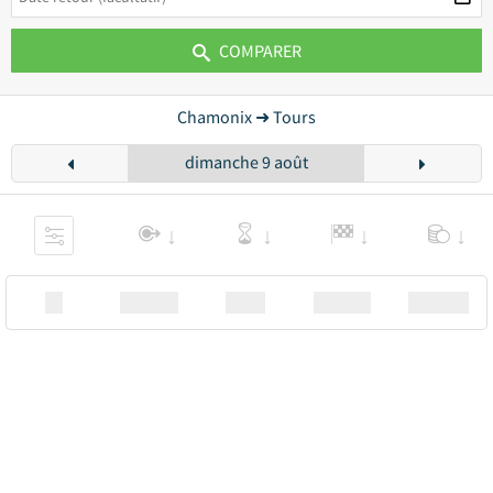
COMPARER
Chamonix ➜ Tours
dimanche 9 août
XX
Station
00:00
Station
00.00€ a