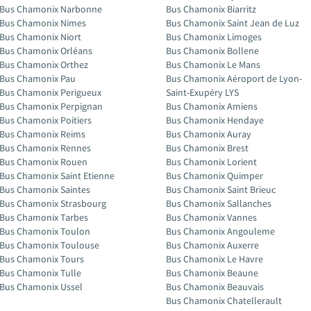
Bus Chamonix Narbonne
Bus Chamonix Biarritz
Bus Chamonix Nimes
Bus Chamonix Saint Jean de Luz
Bus Chamonix Niort
Bus Chamonix Limoges
Bus Chamonix Orléans
Bus Chamonix Bollene
Bus Chamonix Orthez
Bus Chamonix Le Mans
Bus Chamonix Pau
Bus Chamonix Aéroport de Lyon-
Bus Chamonix Perigueux
Saint-Exupéry LYS
Bus Chamonix Perpignan
Bus Chamonix Amiens
Bus Chamonix Poitiers
Bus Chamonix Hendaye
Bus Chamonix Reims
Bus Chamonix Auray
Bus Chamonix Rennes
Bus Chamonix Brest
Bus Chamonix Rouen
Bus Chamonix Lorient
Bus Chamonix Saint Etienne
Bus Chamonix Quimper
Bus Chamonix Saintes
Bus Chamonix Saint Brieuc
Bus Chamonix Strasbourg
Bus Chamonix Sallanches
Bus Chamonix Tarbes
Bus Chamonix Vannes
Bus Chamonix Toulon
Bus Chamonix Angouleme
Bus Chamonix Toulouse
Bus Chamonix Auxerre
Bus Chamonix Tours
Bus Chamonix Le Havre
Bus Chamonix Tulle
Bus Chamonix Beaune
Bus Chamonix Ussel
Bus Chamonix Beauvais
Bus Chamonix Chatellerault