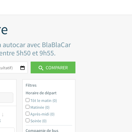
re
n autocar avec BlaBlaCar
 entre 5h50 et 9h55.
COMPARER
Filtres
Horaire de départ
Tôt le matin (0)
Matinée (0)
Après-midi (0)
x
Soirée (0)
Compagnie de bus