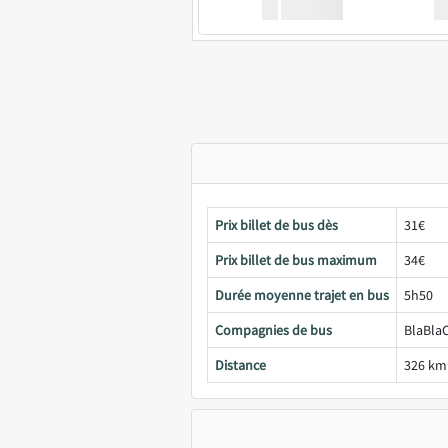
XX
GoodBus
Prix billet de bus dès
31€
Prix billet de bus maximum
34€
Durée moyenne trajet en bus
5h50
Compagnies de bus
BlaBlaC
Distance
326 km