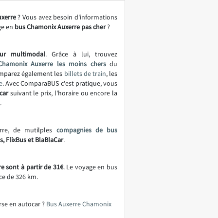
xerre
? Vous avez besoin d'informations
ge en
bus Chamonix Auxerre pas cher
?
ur multimodal
. Grâce à lui, trouvez
Chamonix Auxerre les moins chers
du
omparez également les
billets de train
, les
e
. Avec ComparaBUS c'est pratique, vous
car
suivant le prix, l'horaire ou encore la
.
rre, de mutilples
compagnies de bus
, FlixBus et BlaBlaCar
.
 sont à partir de 31€
. Le voyage en bus
ce de 326 km.
rse en autocar ?
Bus Auxerre Chamonix