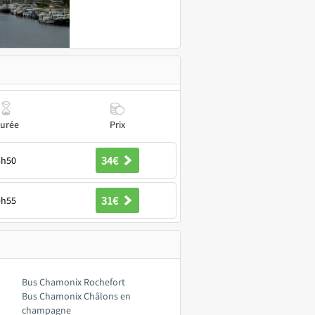
urée
Prix
34€
5h50
31€
9h55
Bus Chamonix Rochefort
Bus Chamonix Châlons en
champagne