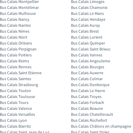
Bus Calais Montpellier
Bus Calais Limoges
Bus Calais Montélimar
Bus Calais Chamonix
Bus Calais Mulhouse
Bus Calais Le Mans
Bus Calais Nancy
Bus Calais Hendaye
Bus Calais Nantes
Bus Calais Auray
Bus Calais Nimes
Bus Calais Brest
Bus Calais Niort
Bus Calais Lorient
Bus Calais Orléans
Bus Calais Quimper
Bus Calais Perpignan
Bus Calais Saint Brieuc
Bus Calais Poitiers
Bus Calais Vannes
Bus Calais Reims
Bus Calais Angouleme
Bus Calais Rennes
Bus Calais Bourges
Bus Calais Saint Etienne
Bus Calais Auxerre
Bus Calais Saintes
Bus Calais Colmar
Bus Calais Strasbourg
Bus Calais Dunkerque
Bus Calais Toulon
Bus Calais Le Havre
Bus Calais Toulouse
Bus Calais Troyes
Bus Calais Tours
Bus Calais Forbach
Bus Calais Valence
Bus Calais Beaune
Bus Calais Versailles
Bus Calais Chatellerault
Bus Calais Lyon
Bus Calais Rochefort
Bus Calais Biarritz
Bus Calais Châlons en champagne
Bus Calais Saint Jean de Luz
Bus Calais Saint Dizier