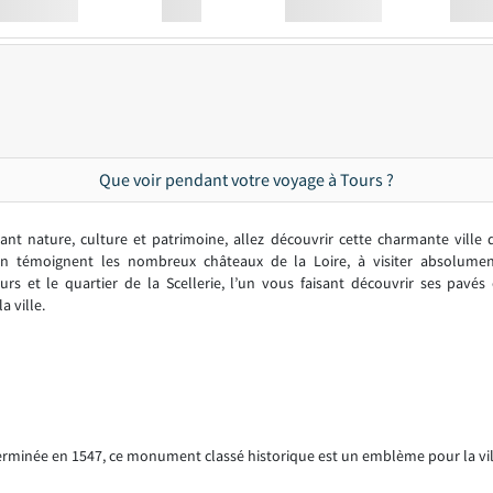
Station
00:00
Station
00.00
Que voir pendant votre voyage à Tours ?
t nature, culture et patrimoine, allez découvrir cette charmante ville du
n témoignent les nombreux châteaux de la Loire, à visiter absolume
s et le quartier de la Scellerie, l’un vous faisant découvrir ses pavé
a ville.
erminée en 1547, ce monument classé historique est un emblème pour la vil