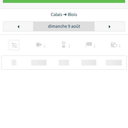
Calais ➜ Blois
dimanche 9 août
XX
Station
00:00
Station
00.00€ a