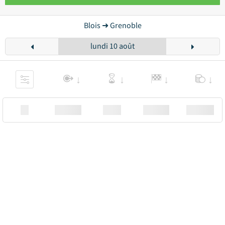
Blois ➜ Grenoble
lundi 10 août
XX
Station
00:00
Station
00.00€ a