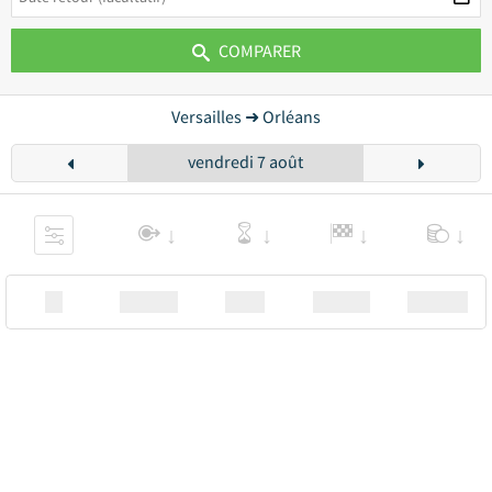
COMPARER
Versailles ➜ Orléans
vendredi 7 août
XX
Station
00:00
Station
00.00€ a