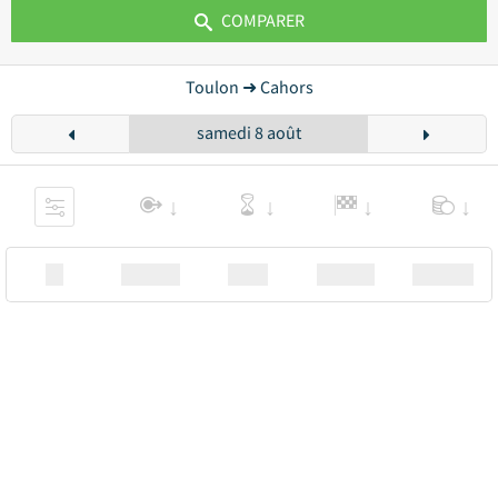
COMPARER
Toulon ➜ Cahors
samedi 8 août
XX
Station
00:00
Station
00.00€ a