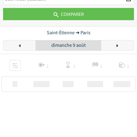
COMPARER
Saint-Étienne ➜ Paris
dimanche 9 août
XX
Station
00:00
Station
00.00€ a