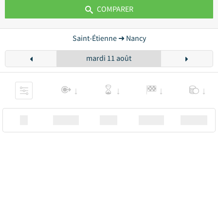
COMPARER
Saint-Étienne ➜ Nancy
mardi 11 août
XX
Station
00:00
Station
00.00€ a