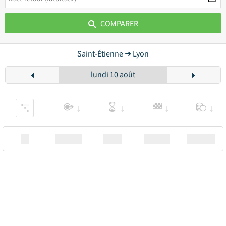
COMPARER
Saint-Étienne ➜ Lyon
lundi 10 août
XX
Station
00:00
Station
00.00€ a