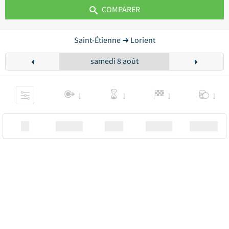
COMPARER
Saint-Étienne ➜ Lorient
samedi 8 août
XX
Station
00:00
Station
00.00€ a