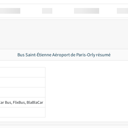
Station
00:00
Station
00.00
Bus Saint-Étienne Aéroport de Paris-Orly résumé
ar Bus, FlixBus, BlaBlaCar