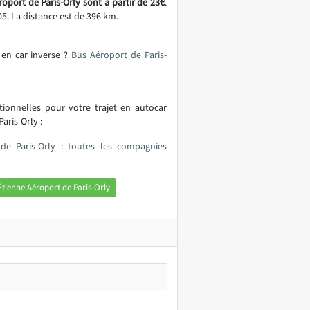
oport de Paris-Orly sont à partir de 23€
.
05. La distance est de 396 km.
 en car inverse ?
Bus Aéroport de Paris-
itionnelles pour votre trajet en autocar
aris-Orly :
de Paris-Orly : toutes les compagnies
tienne Aéroport de Paris-Orly