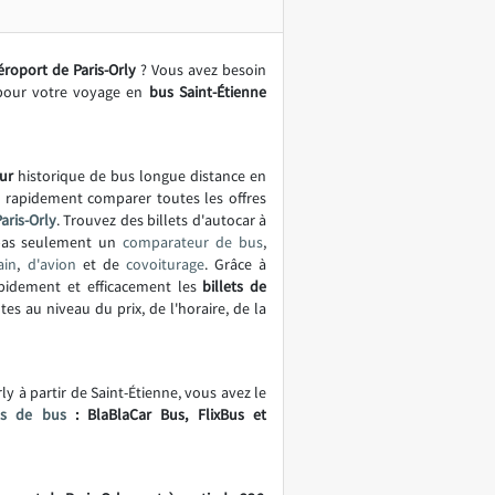
éroport de Paris-Orly
? Vous avez besoin
pour votre voyage en
bus Saint-Étienne
ur
historique de bus longue distance en
t rapidement comparer toutes les offres
aris-Orly
. Trouvez des billets d'autocar à
 pas seulement un
comparateur de bus
,
ain
,
d'avion
et de
covoiturage
. Grâce à
apidement et efficacement les
billets de
s au niveau du prix, de l'horaire, de la
ly à partir de Saint-Étienne, vous avez le
es de bus
: BlaBlaCar Bus, FlixBus et