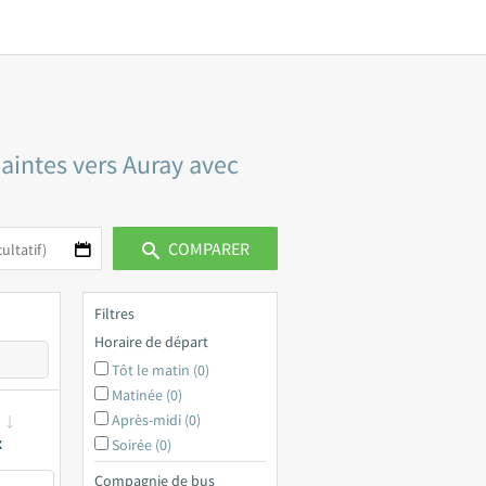
Saintes vers Auray avec
COMPARER
Filtres
Horaire de départ
Tôt le matin (0)
Matinée (0)
Après-midi (0)
x
Soirée (0)
Compagnie de bus