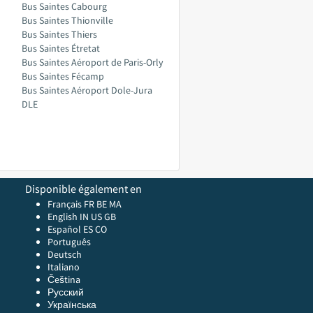
Bus Saintes Cabourg
Bus Saintes Thionville
Bus Saintes Thiers
Bus Saintes Étretat
Bus Saintes Aéroport de Paris-Orly
Bus Saintes Fécamp
Bus Saintes Aéroport Dole-Jura
DLE
Disponible également en
Français FR
BE
MA
English
IN
US
GB
Español ES
CO
Português
Deutsch
Italiano
Čeština
Русский
Українська