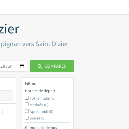
zier
rpignan vers Saint Dizier
COMPARER
Filtres
Horaire de départ
Tôt le matin (0)
Matinée (0)
Après-midi (0)
x
Soirée (0)
Compagnie de bus