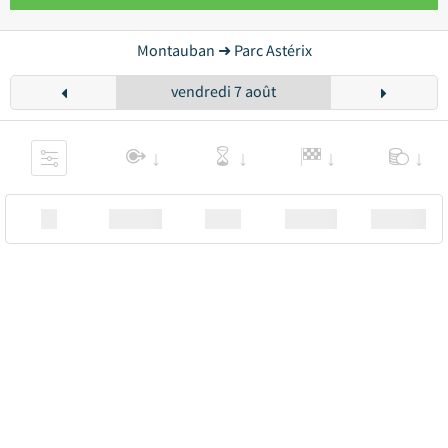
Montauban ➜ Parc Astérix
vendredi 7 août
XX
Station
00:00
Station
00.00€ a