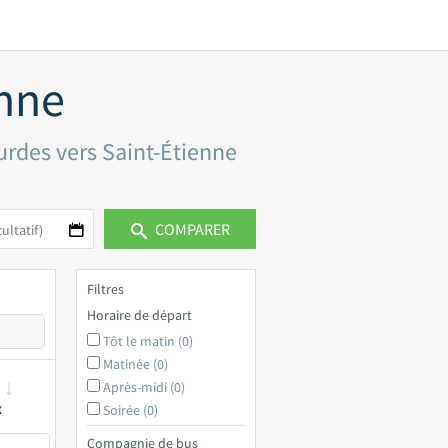
enne
urdes vers Saint-Étienne
COMPARER
Filtres
Horaire de départ
Tôt le matin (0)
Matinée (0)
Après-midi (0)
x
Soirée (0)
Compagnie de bus