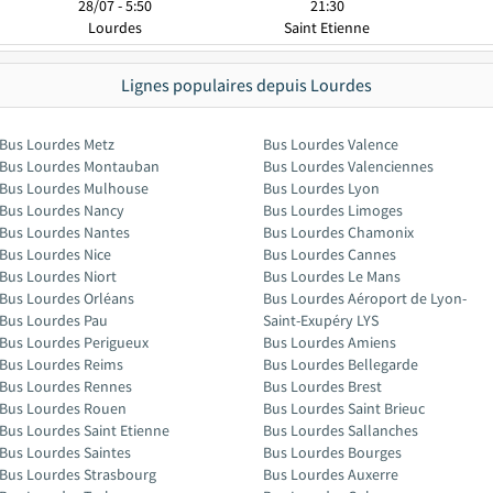
28/07 - 5:50
21:30
Lourdes
Saint Etienne
Lignes populaires depuis Lourdes
Bus Lourdes Metz
Bus Lourdes Valence
Bus Lourdes Montauban
Bus Lourdes Valenciennes
Bus Lourdes Mulhouse
Bus Lourdes Lyon
Bus Lourdes Nancy
Bus Lourdes Limoges
Bus Lourdes Nantes
Bus Lourdes Chamonix
Bus Lourdes Nice
Bus Lourdes Cannes
Bus Lourdes Niort
Bus Lourdes Le Mans
Bus Lourdes Orléans
Bus Lourdes Aéroport de Lyon-
Bus Lourdes Pau
Saint-Exupéry LYS
Bus Lourdes Perigueux
Bus Lourdes Amiens
Bus Lourdes Reims
Bus Lourdes Bellegarde
Bus Lourdes Rennes
Bus Lourdes Brest
Bus Lourdes Rouen
Bus Lourdes Saint Brieuc
Bus Lourdes Saint Etienne
Bus Lourdes Sallanches
Bus Lourdes Saintes
Bus Lourdes Bourges
Bus Lourdes Strasbourg
Bus Lourdes Auxerre