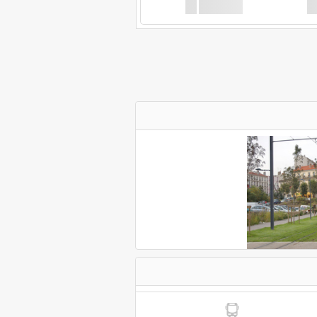
XX
GoodBus