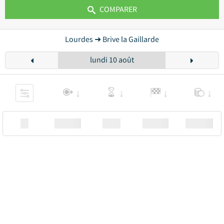
COMPARER
Lourdes ➜ Brive la Gaillarde
lundi 10 août
XX
Station
00:00
Station
00.00€ a