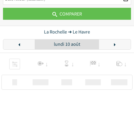
COMPARER
La Rochelle ➜ Le Havre
lundi 10 août
XX
Station
00:00
Station
00.00€ a