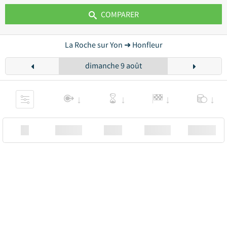
COMPARER
La Roche sur Yon ➜ Honfleur
dimanche 9 août
XX
Station
00:00
Station
00.00€ a