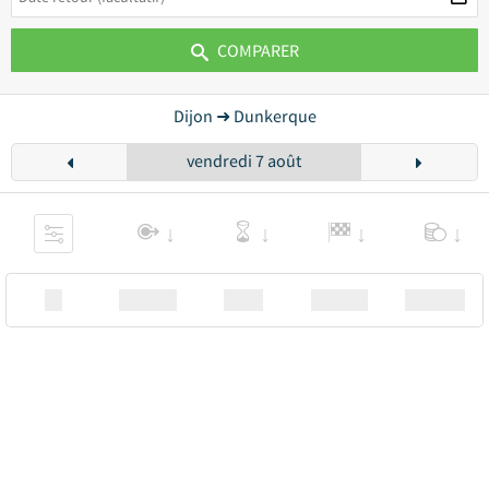
COMPARER
Dijon ➜ Dunkerque
vendredi 7 août
XX
Station
00:00
Station
00.00€ a