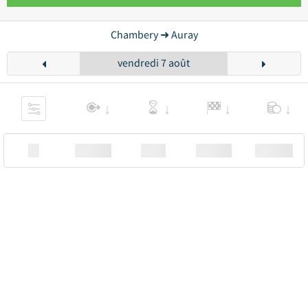
Chambery ➜ Auray
vendredi 7 août
XX
Station
00:00
Station
00.00€ a