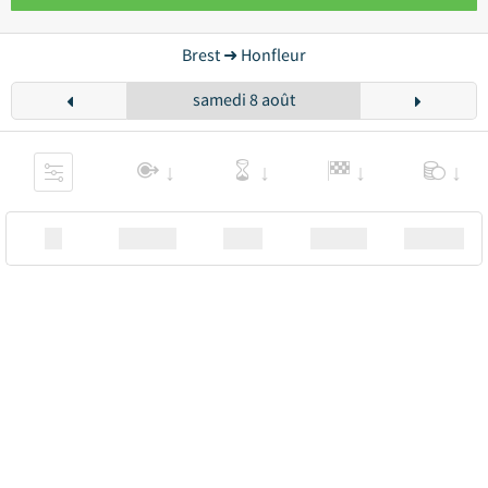
Brest ➜ Honfleur
samedi 8 août
XX
Station
00:00
Station
00.00€ a