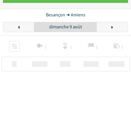
Besançon ➜ Amiens
dimanche 9 août
XX
Station
00:00
Station
00.00€ a