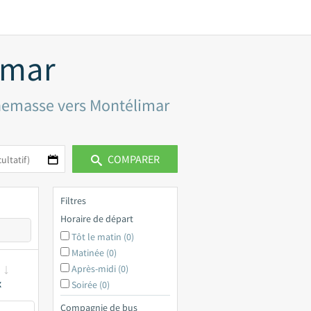
imar
nnemasse vers Montélimar
COMPARER
Filtres
Horaire de départ
Tôt le matin (0)
Matinée (0)
Après-midi (0)
x
Soirée (0)
Compagnie de bus