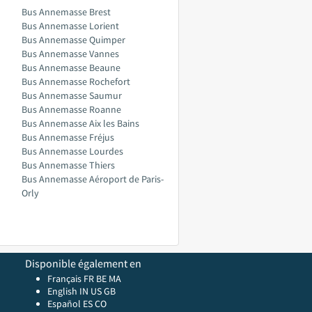
Bus Annemasse Brest
Bus Annemasse Lorient
Bus Annemasse Quimper
Bus Annemasse Vannes
Bus Annemasse Beaune
Bus Annemasse Rochefort
Bus Annemasse Saumur
Bus Annemasse Roanne
Bus Annemasse Aix les Bains
Bus Annemasse Fréjus
Bus Annemasse Lourdes
Bus Annemasse Thiers
Bus Annemasse Aéroport de Paris-
Orly
Disponible également en
Français FR
BE
MA
English
IN
US
GB
Español ES
CO