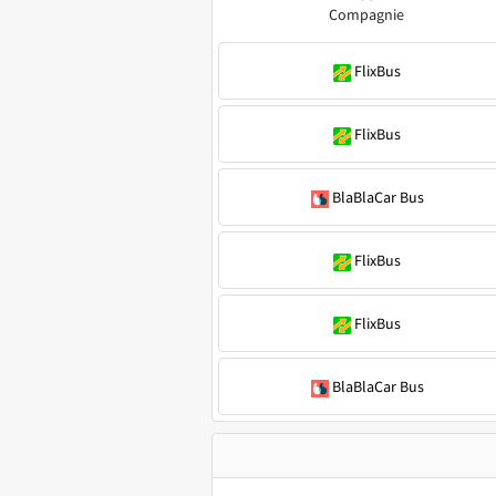
Compagnie
FlixBus
FlixBus
BlaBlaCar Bus
FlixBus
FlixBus
BlaBlaCar Bus