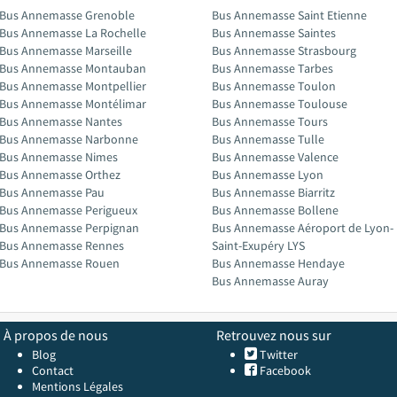
Bus Annemasse Grenoble
Bus Annemasse Saint Etienne
Bus Annemasse La Rochelle
Bus Annemasse Saintes
Bus Annemasse Marseille
Bus Annemasse Strasbourg
Bus Annemasse Montauban
Bus Annemasse Tarbes
Bus Annemasse Montpellier
Bus Annemasse Toulon
Bus Annemasse Montélimar
Bus Annemasse Toulouse
Bus Annemasse Nantes
Bus Annemasse Tours
Bus Annemasse Narbonne
Bus Annemasse Tulle
Bus Annemasse Nimes
Bus Annemasse Valence
Bus Annemasse Orthez
Bus Annemasse Lyon
Bus Annemasse Pau
Bus Annemasse Biarritz
Bus Annemasse Perigueux
Bus Annemasse Bollene
Bus Annemasse Perpignan
Bus Annemasse Aéroport de Lyon-
Bus Annemasse Rennes
Saint-Exupéry LYS
Bus Annemasse Rouen
Bus Annemasse Hendaye
Bus Annemasse Auray
À propos de nous
Retrouvez nous sur
Blog
Twitter
Contact
Facebook
Mentions Légales