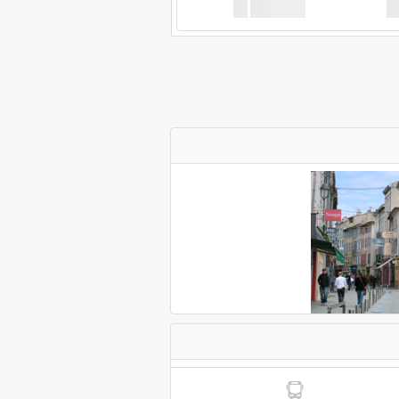
XX
GoodBus