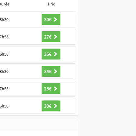
Durée
Prix
30€
8h20
27€
7h55
35€
6h50
34€
8h20
25€
7h55
30€
6h50