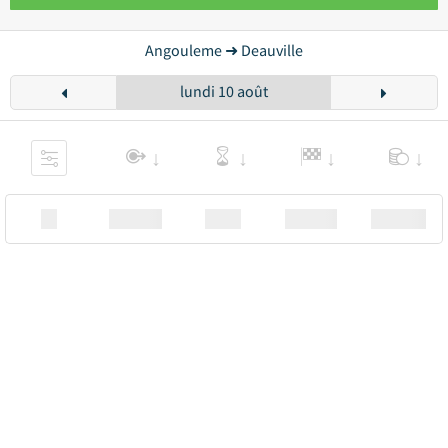
Angouleme ➜ Deauville
lundi 10 août
XX
Station
00:00
Station
00.00€ a