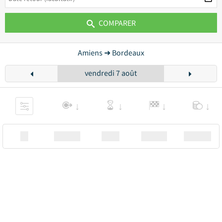
COMPARER
Amiens ➜ Bordeaux
vendredi 7 août
XX
Station
00:00
Station
00.00€ a