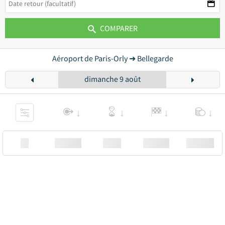
COMPARER
Aéroport de Paris-Orly ➜ Bellegarde
dimanche 9 août
XX
Station
00:00
Station
00.00€ a