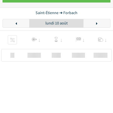
Saint-Étienne ➜ Forbach
lundi 10 août
XX
Station
00:00
Station
00.00€ a