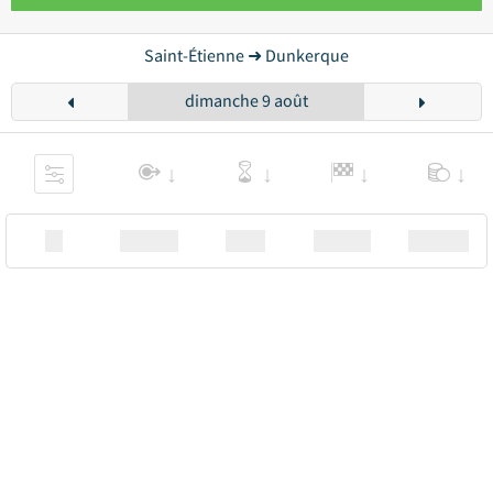
Saint-Étienne ➜ Dunkerque
dimanche 9 août
XX
Station
00:00
Station
00.00€ a