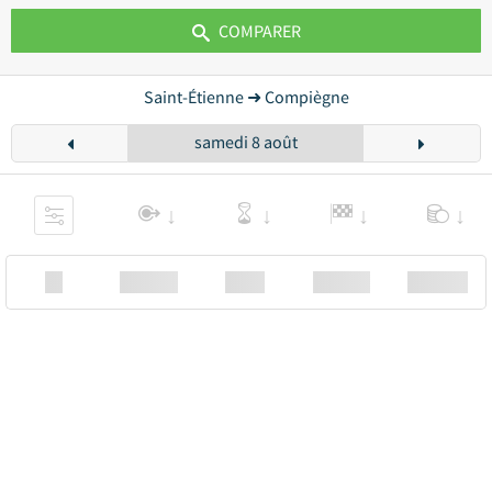
COMPARER
Saint-Étienne ➜ Compiègne
samedi 8 août
XX
Station
00:00
Station
00.00€ a