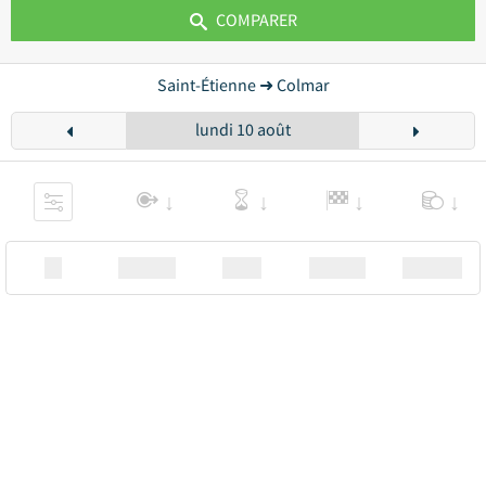
COMPARER
Saint-Étienne ➜ Colmar
lundi 10 août
XX
Station
00:00
Station
00.00€ a