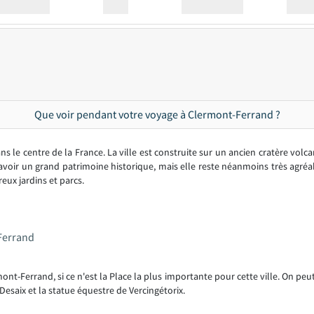
Station
00:00
Station
00.00
Que voir pendant votre voyage à Clermont-Ferrand ?
ns le centre de la France. La ville est construite sur un ancien cratère vol
ir un grand patrimoine historique, mais elle reste néanmoins très agréable
eux jardins et parcs.
-Ferrand
ont-Ferrand, si ce n'est la Place la plus importante pour cette ville. On peu
esaix et la statue équestre de Vercingétorix.