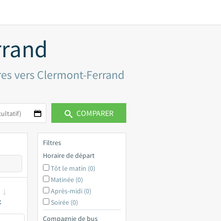
rrand
ères vers Clermont-Ferrand
COMPARER
Filtres
Horaire de départ
Tôt le matin (0)
Matinée (0)
Après-midi (0)
x
Soirée (0)
Compagnie de bus