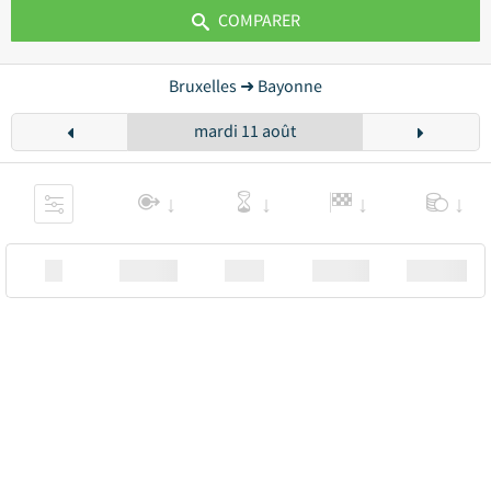
COMPARER
Bruxelles ➜ Bayonne
mardi 11 août
XX
Station
00:00
Station
00.00€ a